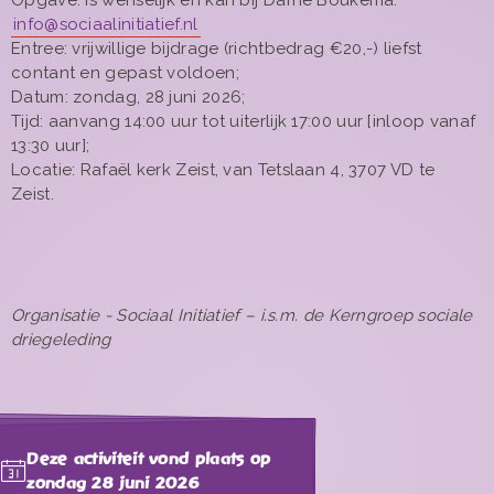
Opgave: is wenselijk en kan bij Dafne Boukema:
info@sociaalinitiatief.nl
Entree: vrijwillige bijdrage (richtbedrag €20,-) liefst
contant en gepast voldoen;
Datum: zondag, 28 juni 2026;
Tijd: aanvang 14:00 uur tot uiterlijk 17:00 uur [inloop vanaf
13:30 uur];
Locatie: Rafaël kerk Zeist, van Tetslaan 4, 3707 VD te
Zeist.
Organisatie - Sociaal Initiatief – i.s.m. de Kerngroep sociale
driegeleding
Deze activiteit vond plaats op
zondag 28 juni 2026