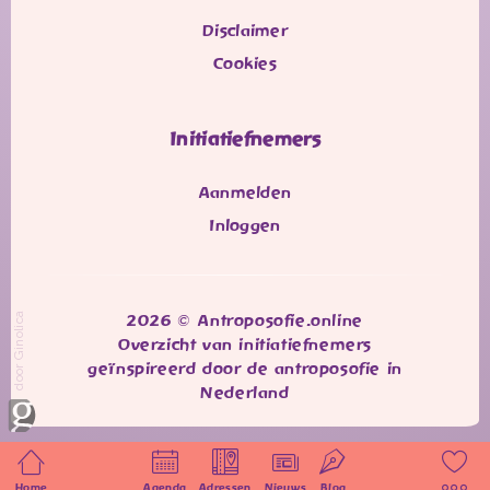
Disclaimer
Cookies
Initiatiefnemers
Aanmelden
Inloggen
door Ginolica
2026 © Antroposofie.online
Overzicht van initiatiefnemers
geïnspireerd door de antroposofie in
Nederland
Home
Agenda
Adressen
Nieuws
Blog