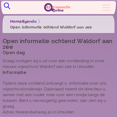
Home
Agenda
Open informatie ochtend Waldorf aan zee
Open informatie ochtend Waldorf aan
zee
Open dag
Graag nodigen wij u uit voor een rondleiding in onze
nieuwe vrijeschool Waldorf aan zee in IJmuiden.
Informatie
Tijdens deze ochtend ontvangt u informatie over ons
vrijeschoolonderwijs. Daarnaast neemt de directeur u,
samen met een ouder, mee voor een rondje langs de
klassen. Bent u nieuwsgierig geworden, dan zien wij u
graag.
Adres: Heerenduinweg 41 in IJmuiden