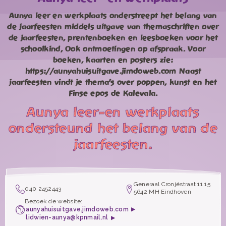
Aunya leer en werkplaats onderstreept het belang van
de jaarfeesten middels uitgave van themaschriften over
de jaarfeesten, prentenboeken en leesboeken voor het
schoolkind, Ook ontmoetingen op afspraak. Voor
boeken, kaarten en posters zie:
https://aunyahuisuitgave.jimdoweb.com Naast
jaarfeesten vindt je thema's over poppen, kunst en het
Finse epos de Kalevala.
Aunya leer-en werkplaats
ondersteund het belang van de
jaarfeesten.
Generaal Cronjéstraat 11 15
040 2452443
5642 MH Eindhoven
Bezoek de website:
aunyahuisuitgave.jimdoweb.com
lidwien-aunya@kpnmail.nl