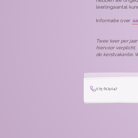
hebben we ongedeel
leerlingaantal ku
Informatie over
a
Twee keer per jaar
hiervoor verplicht
de kerstvakantie.
075 6174047