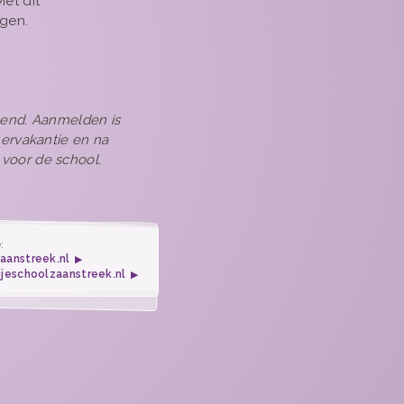
et dit
rgen.
tend. Aanmelden is
mervakantie en na
voor de school.
:
aanstreek.nl
ijeschoolzaanstreek.nl