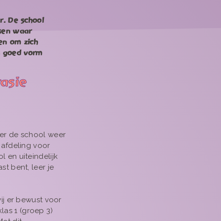
r. De school
sen waar
ren om zich
s goed vorm
tasie
ber de school weer
 afdeling voor
 en uiteindelijk
t bent, leer je
ij er bewust voor
klas 1 (groep 3)