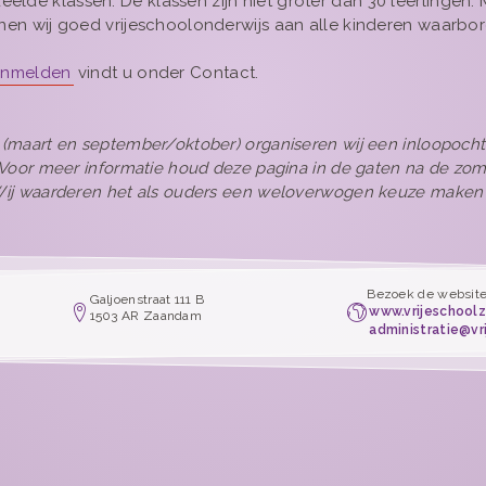
de klassen. De klassen zijn niet groter dan 30 leerlingen. M
nnen wij goed vrijeschoolonderwijs aan alle kinderen waarbo
anmelden
vindt u onder Contact.
 (maart en september/oktober) organiseren wij een inloopoch
. Voor meer informatie houd deze pagina in de gaten na de zo
 Wij waarderen het als ouders een weloverwogen keuze maken 
Bezoek de website
Galjoenstraat 111 B
www.vrijeschoolz
1503 AR Zaandam
administratie@vr