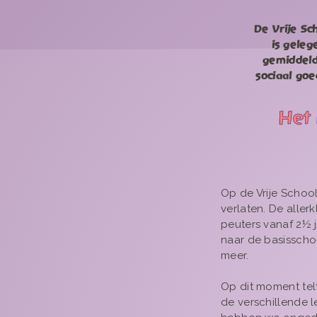
De Vrije Sc
is gele
gemiddeld 
sociaal go
Het 
Op de Vrije Schoo
verlaten. De aller
peuters vanaf 2½ j
naar de basisschoo
meer.
Op dit moment telt
de verschillende le