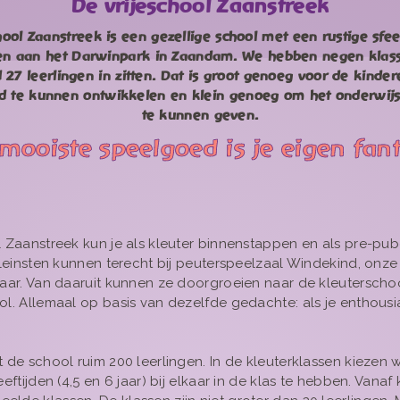
De vrijeschool Zaanstreek
hool Zaanstreek is een gezellige school met een rustige sfee
gen aan het Darwinpark in Zaandam. We hebben negen klas
27 leerlingen in zitten. Dat is groot genoeg voor de kinde
ed te kunnen ontwikkelen en klein genoeg om het onderwij
te kunnen geven.
mooiste speelgoed is je eigen fan
l Zaanstreek kun je als kleuter binnenstappen en als pre-pu
kleinsten kunnen terecht bij peuterspeelzaal Windekind, onze
aar. Van daaruit kunnen ze doorgroeien naar de kleuterschool
l. Allemaal op basis van dezelfde gedachte: als je enthousias
 de school ruim 200 leerlingen. In de kleuterklassen kiezen w
eftijden (4,5 en 6 jaar) bij elkaar in de klas te hebben. Vanaf 