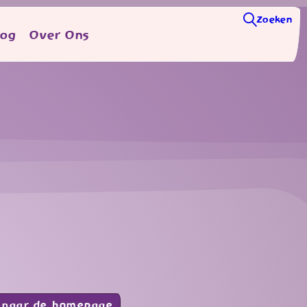
Zoeken
log
Over Ons
 naar de homepage