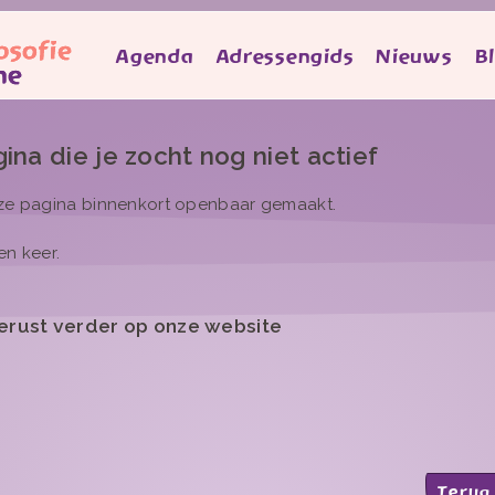
Agenda
Adressengids
Nieuws
B
ina die je zocht nog niet actief
eze pagina binnenkort openbaar gemaakt.
en keer.
d gerust verder op onze website
Terug