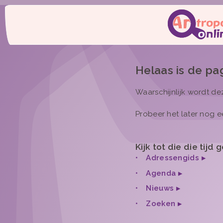
Helaas is de pag
Waarschijnlijk wordt d
Probeer het later nog e
Kijk tot die die tij
Adressengids
Agenda
Nieuws
Zoeken