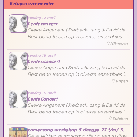
Verlopen evenementen
zondag 12 april
Lenteconcert
Cileke Angenent (Werbeck) zang & David de
Best piano treden op in diverse ensembles in
binnen en buitenland, Dit is een concert
Nijmegen
waarin de Lenteliederen en pianomuziek zal
zondag 19 april
klinken in deze barre tijden om zo de hoop
Lentenconcert
,die natuur en muziek ons kan geven, ten
Cileke Angenent (Werbeck) zang & David de
volle te voeden.
Best piano treden op in diverse ensembles in
binnen en buitenland, Dit is een concert
zutpen
waarin de Lenteliederen en pianomuziek zal
zondag 19 april
klinken in deze barre tijden om zo de hoop
LenteConcert
,die natuur en muziek ons kan geven, ten
Cileke Angenent (Werbeck) zang & David de
volle te voeden.
Best piano treden op in diverse ensembles in
binnen en buitenland, Dit is een concert
Zutphen
waarin de Lenteliederen en pianomuziek zal
zomerzang workshop 5 daagse 27 t/m/ 31 juli (event een 2e groep 3 t/m 7 augustus)
klinken in deze barre tijden om zo de hoop
Deze vijfdaagse workshop die op een rustige