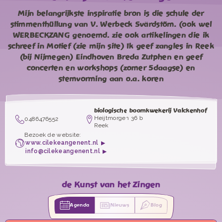
Mijn belangrijkste inspiratie bron is die schule der
stimmenthüllung van V. Werbeck Svärdstöm. (ook wel
WERBECKZANG genoemd. zie ook artikelingen die ik
schreef in Motief (zie mijn site) Ik geef zangles in Reek
(bij Nijmegen) Eindhoven Breda Zutphen en geef
concerten en workshops (zomer 5daagse) en
stemvorming aan o.a. koren
biologische boomkwekerij Valckenhof
Heijtmorgen 36 b
0486476552
Reek
Bezoek de website:
www.cilekeangenent.nl
info@cilekeangenent.nl
de Kunst van het Zingen
Agenda
Nieuws
Blog