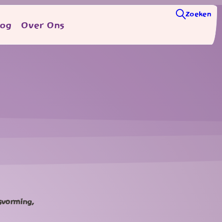
Zoeken
log
Over Ons
svorming,