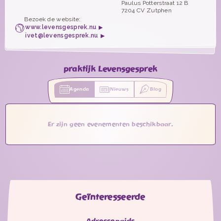
Paulus Potterstraat 12 B
7204 CV Zutphen
Bezoek de website:
www.levensgesprek.nu
ivet@levensgesprek.nu
praktijk Levensgesprek
Agenda
Nieuws
Blog
Er zijn geen evenementen beschikbaar.
Geïnteresseerde
Adressengids