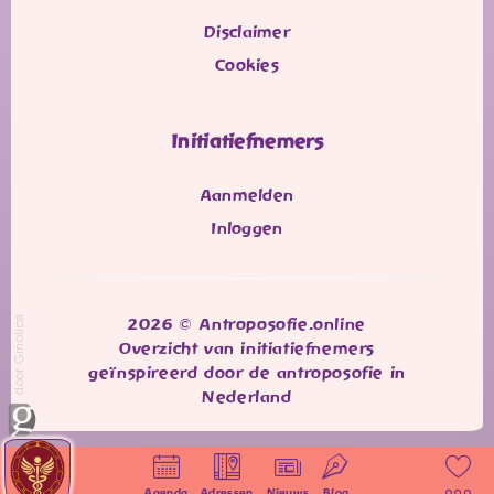
Disclaimer
Cookies
Initiatiefnemers
Aanmelden
Inloggen
door Ginolica
2026 © Antroposofie.online
Overzicht van initiatiefnemers
geïnspireerd door de antroposofie in
Nederland
Agenda
Adressen
Nieuws
Blog