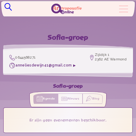
Sofia-groep
Zijldijk 1
0644568271
2362 AE Warmond
anneliesdewijn41@gmail.com
Sofia-groep
Agenda
Nieuws
Blog
Er zijn geen evenementen beschikbaar.