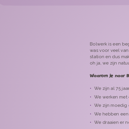
Bolwerk is een beg
was voor veel van 
station en dus mak
oh ja, we zijn nat
Waarom je naar B
We zijn al 75 ja
We werken met 
We zijn moedig e
We hebben een g
We draaien er n