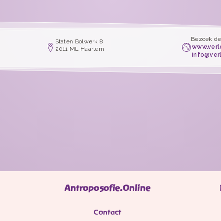
Bezoek de
Staten Bolwerk 8
www.verl
2011 ML Haarlem
info@ver
Antroposofie.Online
Contact