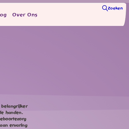
Zoeken
log
Over Ons
 belangrijker
ede handen.
geboortezorg
aan ervaring