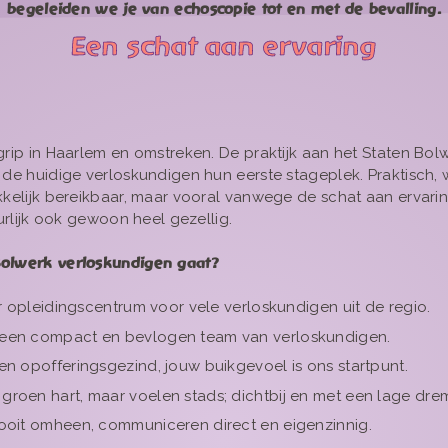
begeleiden we je van echoscopie tot en met de bevalling.
Een schat aan ervaring
rip in Haarlem en omstreken. De praktijk aan het Staten Bol
de huidige verloskundigen hun eerste stageplek. Praktisch, w
kelijk bereikbaar, maar vooral vanwege de schat aan ervarin
uurlijk ook gewoon heel gezellig.
olwerk verloskundigen gaat?
ar opleidingscentrum voor vele verloskundigen uit de regio.
een compact en bevlogen team van verloskundigen.
n opofferingsgezind, jouw buikgevoel is ons startpunt.
roen hart, maar voelen stads; dichtbij en met een lage dre
ooit omheen, communiceren direct en eigenzinnig.