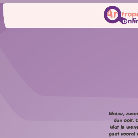
Wauw, zwange
dan ooit. 
Wat je wens
gaat vooral