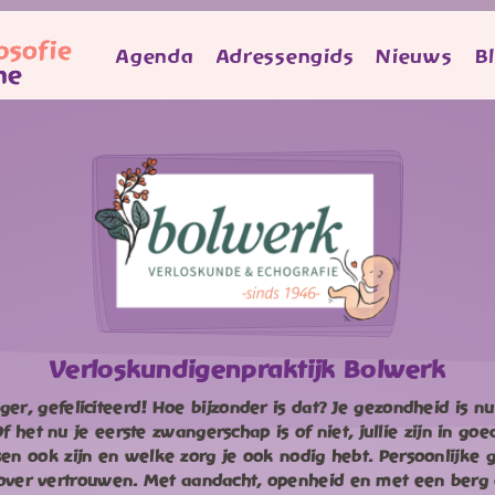
Agenda
Adressengids
Nieuws
B
Verloskundigenpraktijk Bolwerk
r, gefeliciteerd! Hoe bijzonder is dat? Je gezondheid is nu
Of het nu je eerste zwangerschap is of niet, jullie zijn in go
en ook zijn en welke zorg je ook nodig hebt. Persoonlijke 
 over vertrouwen. Met aandacht, openheid en met een berg 