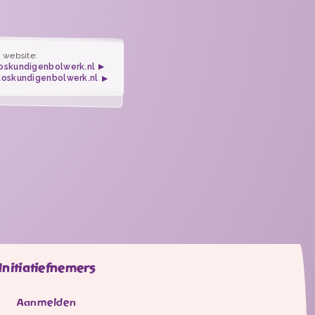
 website:
oskundigenbolwerk.nl
loskundigenbolwerk.nl
Initiatiefnemers
Aanmelden