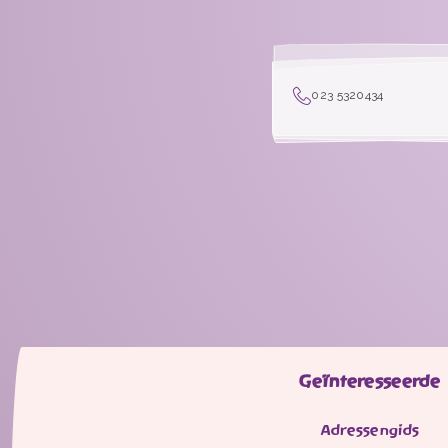
023 5320434
Geïnteresseerde
Adressengids