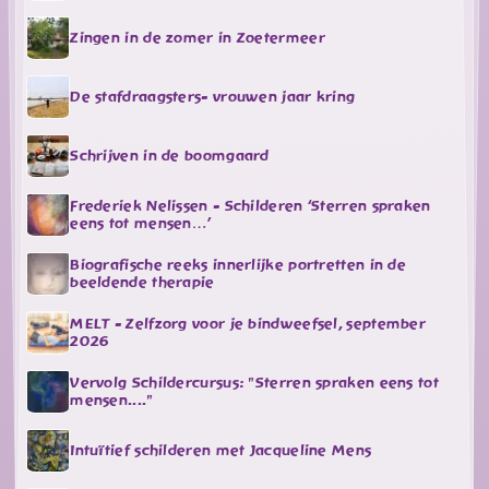
Zingen in de zomer in Zoetermeer
De stafdraagsters- vrouwen jaar kring
Schrijven in de boomgaard
Frederiek Nelissen - Schilderen ‘Sterren spraken
eens tot mensen…’
Biografische reeks innerlijke portretten in de
beeldende therapie
MELT - Zelfzorg voor je bindweefsel, september
2026
Vervolg Schildercursus: "Sterren spraken eens tot
mensen...."
Intuïtief schilderen met Jacqueline Mens