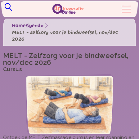
Home
Agenda
MELT - Zelfzorg voor je bindweefsel, nov/dec
2026
MELT - Zelfzorg voor je bindweefsel,
nov/dec 2026
Cursus
Ontdek de MELT Zelfmassage cursus en leer spanning en