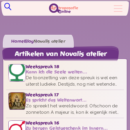
Home
Blog
Novalis atelier
Artikelen van Novalis atelier
Weekspreuk 18
Kann ich die Seele weiten…
De toonzetting van deze spreuk is wel een
uiterst ludieke. Destijds, nog niet wetende
dat deze spreuk in het teken van Venus
Weekspreuk 17
stond, kwam een heel frivole melodie op. Ik
Es spricht das Weltenwort…
beleefde iets swingends, golvends in het
Zo spreekt het wereldwoord. Ofschoon de
verwijden.
zonnetoon A majeur is, kon ik eigenlijk niet
anders dan de compositie in de toonsoort C
Weekspreuk 16
beginnen. Het wereldwoord roept voor mij
Zu bergen Geistgeschenk im Innern…