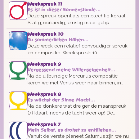
Weekspreuk 11
Het wijkt qua toonzetting wat af van de
Es ist in dieser Sonnenstunde…
andere spreuken.
Deze spreuk opent als een plechtig koraal.
Statig, eerbiedig, ernstig maar gelijk
zondoorlicht. Het is Mars die weer aanklopt.
Weekspreuk 10
Ook in de bijpassende toonsoort C. We
Zu sommerlichen Höhen…
horen het in de voortschrijdende haast
Deze week een relatief eenvoudiger spreuk
dreunend neerzetten van elke stap...
en compositie. Weekspreuk 10
componeerde zich als een echte
Weekspreuk 9
zonnespreuk, in de klassieke Zonne
Vergessend meine Willenseigenheit…
toonsoort A. Licht en stralend!
Na de uitbundige Mercurius compositie,
keren we met Venus weer naar binnen, in
een meer ontvangende stemming.
Weekspreuk 8
Ingetogen en warm. Een wat dromerig
Es wächst der Sinne Macht…
begin: mijn eigenheid vergetend?
Na de donkere wat dreigende maanspreuk
(7) klaart ineens de lucht weer op! De
speelse Mercurius verschijnt nu we de
Weekspreuk 7
opstijgende beweging richting de zon weer
Mein Selbst, es drohet zu entfliehen…
gaan maken. Mercurius de vrolijke
Vanuit de verste planeet Saturnus zijn we nu