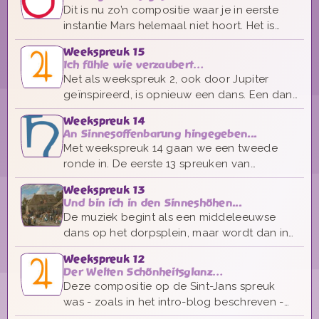
iets eerlijks op, plain, rechtvaardig, zonder
Dit is nu zo’n compositie waar je in eerste
kruisen die teveel naar het licht, of m
instantie Mars helemaal niet hoort. Het is
liefelijk, met de fluit en harp samen, en had
Weekspreuk 15
net zo goed een Venus spreuk kunnen zijn.
Ich fühle wie verzaubert…
Net als weekspreuk 2, ook door Jupiter
geïnspireerd, is opnieuw een dans. Een dans
die zowel innigheid heeft (vanwege de 6/8e
Weekspreuk 14
maat en in het verzaubert zijn) als ruime
An Sinnesoffenbarung hingegeben...
vriendelijke bewegingen draagt.
Met weekspreuk 14 gaan we een tweede
ronde in. De eerste 13 spreuken van
Saturnus naar Maan en weer terug, hebben
Weekspreuk 13
we doorlopen en beginnen nogmaals bij
Und bin ich in den Sinneshöhen...
Saturnus.
De muziek begint als een middeleeuwse
dans op het dorpsplein, maar wordt dan in
haar uitbundigheid plots teruggeroepen in
Weekspreuk 12
de ernst. Saturnus en Uriël kloppen aan:
Der Welten Schönheitsglanz…
Zoek je verwantschap met de geest, in
Deze compositie op de Sint-Jans spreuk
plaats van de zinnelijke hoogtes.
was - zoals in het intro-blog beschreven -
de eerste weekspreuk die ik componeerde.