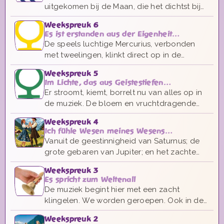
humorvolle gast, die gekke sprongen kan
uitgekomen bij de Maan, die het dichtst bij
maken. Luchtig en vrij.
de aarde staat, het omkeer en transformatie
Weekspreuk 6
moment.
Es ist erstanden aus der Eigenheit…
De speels luchtige Mercurius, verbonden
met tweelingen, klinkt direct op in de
inleiding. Beweeglijk en monter! In de
Weekspreuk 5
melodie zelf echter komt iets warms naar
Im Lichte, das aus Geistestiefen…
voren, een overwinning een triomf. Het is
Er stroomt, kiemt, borrelt nu van alles op in
gebeurd, we zijn bevrijd, es ist erstanden!
de muziek. De bloem en vruchtdragende
We kijken
processen van Venus. Lichtklanken die
Weekspreuk 4
stromen, tintelen, prikkelen. Een goddelijk
Ich fühle Wesen meines Wesens…
scheppen, zoals ook in de
Vanuit de geestinnigheid van Saturnus; de
grondsteenspreuk gezegd wordt.
grote gebaren van Jupiter; en het zachte
wekken van Mars, zijn we terecht gekomen
Weekspreuk 3
bij de verbindende kracht van de zon.
Es spricht zum Weltenall
De muziek begint hier met een zacht
klingelen. We worden geroepen. Ook in de
melodie komt iets wekkends naar voren.
Weekspreuk 2
Zachtjes maar aandringend. Je wilt naar