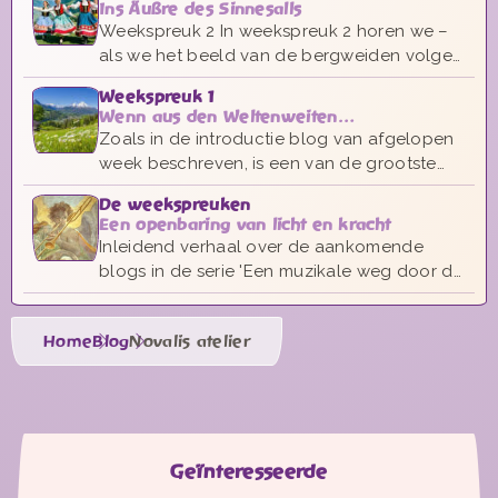
Ins Äußre des Sinnesalls
voren maar iets houdt je tegen (mein
Weekspreuk 2 In weekspreuk 2 horen we –
Eigenheiten Fessel).
als we het beeld van de bergweiden volgen
- de Ländler. De Ländler is de langzamere
Weekspreuk 1
plattelandsversie van de Wals, die meer
Wenn aus den Weltenweiten…
gestileerd is.
Zoals in de introductie blog van afgelopen
week beschreven, is een van de grootste
ontdekkingen die ik tijdens het componeren
De weekspreuken
van de weekspreuken deed de verbinding
Een openbaring van licht en kracht
met de planeten.
Inleidend verhaal over de aankomende
blogs in de serie 'Een muzikale weg door de
zielenkalender' gecomponeerd door Ivar
Römer
Home
Blog
Novalis atelier
Geïnteresseerde