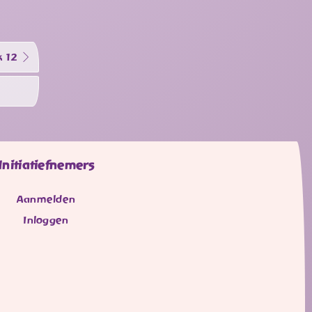
 12
Initiatiefnemers
Aanmelden
Inloggen