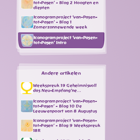
tot-Pasen’ - Blog 2 Hoogten en
diepten
Iconogramproject ‘van-Pasen-
tot-Pasen’ - Blog 1
Zomerzonnewende week
Iconogramproject ‘van-Pasen-
tot-Pasen’ Intro
Andere artikelen
Weekspreuk 19 Geheimnisvoll
das Neu-Empfang'ne…
Iconogramproject ‘van-Pasen-
tot-Pasen’ - Blog 10 De
Leeuwenpoort van 8 Augustus
Iconogramproject ‘van-Pasen-
tot-Pasen’ - Blog 9 Weekspreuk
18R