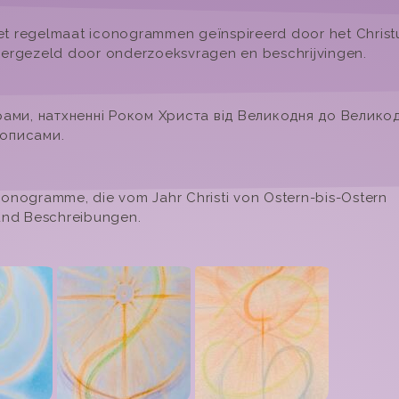
 met regelmaat iconogrammen geïnspireerd door het Christ
vergezeld door onderzoeksvragen en beschrijvingen.
рами, натхненні Роком Христа від Великодня до Великод
 описами.
Ikonogramme, die vom Jahr Christi von Ostern-bis-Ostern
 und Beschreibungen.