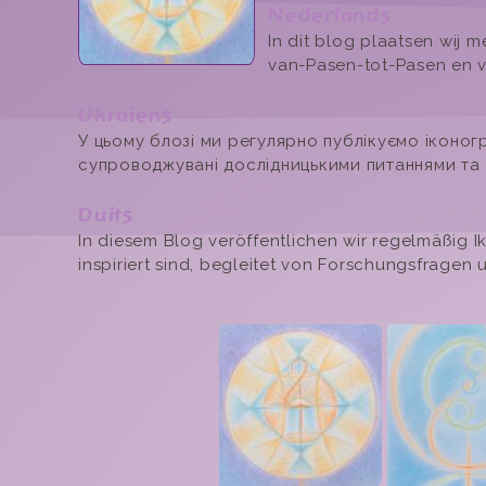
Nederlands
In dit blog plaatsen wij
van-Pasen-tot-Pasen en 
Ukraiens
У цьому блозі ми регулярно публікуємо іконог
супроводжувані дослідницькими питаннями та
Duits
In diesem Blog veröffentlichen wir regelmäßig 
inspiriert sind, begleitet von Forschungsfragen