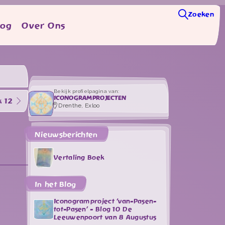
Zoeken
log
Over Ons
Bekijk profielpagina van:
ICONOGRAMPROJECTEN
 12
Drenthe, Exloo
Nieuwsberichten
Vertaling Boek
In het Blog
Iconogramproject ‘van-Pasen-
tot-Pasen’ - Blog 10 De
Leeuwenpoort van 8 Augustus