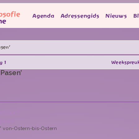
Agenda
Adressengids
Nieuws
B
asen’
g 1
Weekspreuk
-Pasen’
roject
asen
 von-Ostern-bis-Ostern