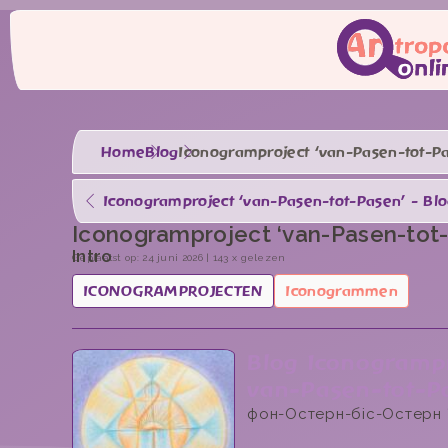
Home
Blog
Iconogramproject ‘van-Pasen-tot-P
Iconogramproject ‘van-Pasen-tot-Pasen’ - Blo
Iconogramproject ‘van-Pasen-tot
Intro
Geplaatst op: 24 juni 2026 | 143 x gelezen
ICONOGRAMPROJECTEN
Iconogrammen
Blog Iconogramp
van-Pasen-tot-P
фон-Остерн-біс-Остерн *